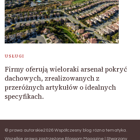
USŁUGI
Firmy oferują wieloraki arsenał pokryć
dachowych, zrealizowanych z
przeróżnych artykułów o idealnych
specyfikach.
© prawa autorskie2026
Współczesny blog rózna tematyka
.
Wszelkie prawa zastrzeżone.
Blossom Magazine | Stworzony