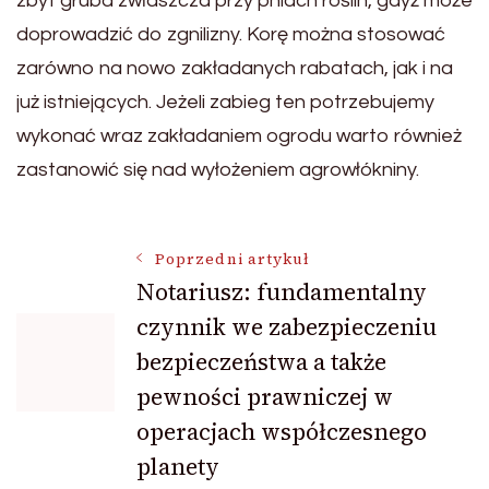
zbyt gruba zwłaszcza przy pniach roślin, gdyż może
doprowadzić do zgnilizny. Korę można stosować
zarówno na nowo zakładanych rabatach, jak i na
już istniejących. Jeżeli zabieg ten potrzebujemy
wykonać wraz zakładaniem ogrodu warto również
zastanowić się nad wyłożeniem agrowłókniny.
Nawigacja
Poprzedni artykuł
Notariusz: fundamentalny
czynnik we zabezpieczeniu
wpisu
bezpieczeństwa a także
pewności prawniczej w
operacjach współczesnego
planety