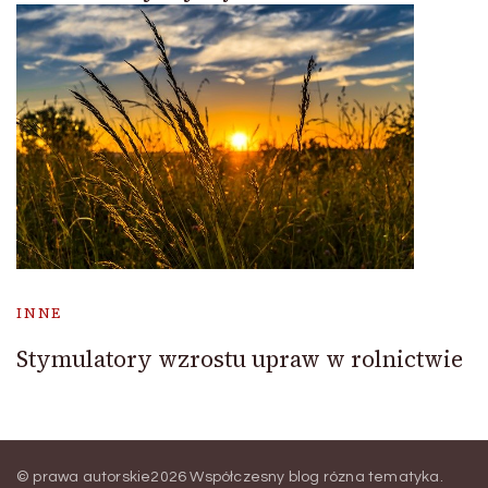
INNE
Stymulatory wzrostu upraw w rolnictwie
© prawa autorskie2026
Współczesny blog rózna tematyka
.