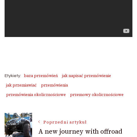
baza przemówień
jak napisać przemówienie
Etykiety:
jak przemiawiać
przemówienia
przemówienia okolicznościowe
przemowy okolicznościowe
Nawigacja
Poprzedni artykuł
A new journey with offroad